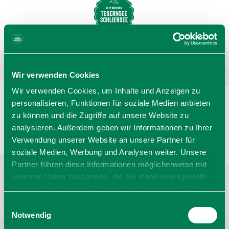
MENU
BUCHEN
Wir verwenden Cookies
Wir verwenden Cookies, um Inhalte und Anzeigen zu
personalisieren, Funktionen für soziale Medien anbieten
zu können und die Zugriffe auf unsere Website zu
Sprache wählen:
DE
EN
IT
analysieren. Außerdem geben wir Informationen zu Ihrer
Verwendung unserer Website an unsere Partner für
Rathaus
Barrierefrei reisen
Prospekte
soziale Medien, Werbung und Analysen weiter. Unsere
Kontakt
Impressum
Datenschutz
Erklärung zur Barrierefreiheit
Partner führen diese Informationen möglicherweise mit
weiteren Daten zusammen, die Sie ihnen bereitgestellt
Bayern - traditionell anders
haben oder die sie im Rahmen Ihrer Nutzung der Dienste
gesammelt haben. Sie geben Einwilligung zu unseren
Einwilligungsauswahl
Cookies, wenn Sie unsere Webseite weiterhin nutzen.
Notwendig