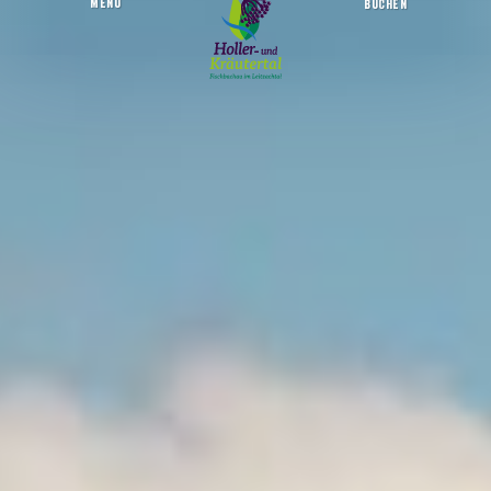
MENU
BUCHEN
Hüttenwandern
Startseite
Aktiv sein
Wandern & Berge