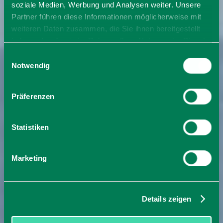
soziale Medien, Werbung und Analysen weiter. Unsere
Partner führen diese Informationen möglicherweise mit
weiteren Daten zusammen, die Sie ihnen bereitgestellt
haben oder die sie im Rahmen Ihrer Nutzung der Dienste
gesammelt haben. Sie geben Einwilligung zu unseren
Einwilligungsauswahl
Cookies, wenn Sie unsere Webseite weiterhin nutzen.
Notwendig
Präferenzen
Statistiken
Marketing
Details zeigen