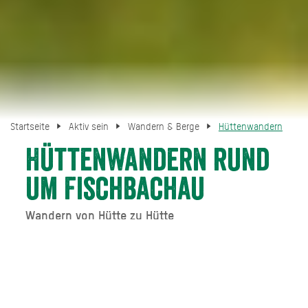
Startseite
Aktiv sein
Wandern & Berge
Hüttenwandern
Hüttenwandern rund
um Fischbachau
Wandern von Hütte zu Hütte
Wandern von Hütte zu Hütte liegt voll im Trend! In den
Sommermonaten bieten viele Alm- und
Alpenvereinshütten die Möglichkeit, mitten in der alpinen
Natur des Mangfallgebirges zu übernachten und ein