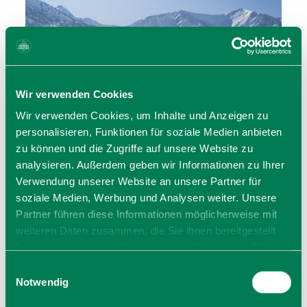
Wir verwenden Cookies
Wir verwenden Cookies, um Inhalte und Anzeigen zu
personalisieren, Funktionen für soziale Medien anbieten
zu können und die Zugriffe auf unsere Website zu
analysieren. Außerdem geben wir Informationen zu Ihrer
Verwendung unserer Website an unsere Partner für
soziale Medien, Werbung und Analysen weiter. Unsere
Schneebericht Fischbachau
Partner führen diese Informationen möglicherweise mit
weiteren Daten zusammen, die Sie ihnen bereitgestellt
haben oder die sie im Rahmen Ihrer Nutzung der Dienste
gesammelt haben. Sie geben Einwilligung zu unseren
Einwilligungsauswahl
Cookies, wenn Sie unsere Webseite weiterhin nutzen.
Notwendig