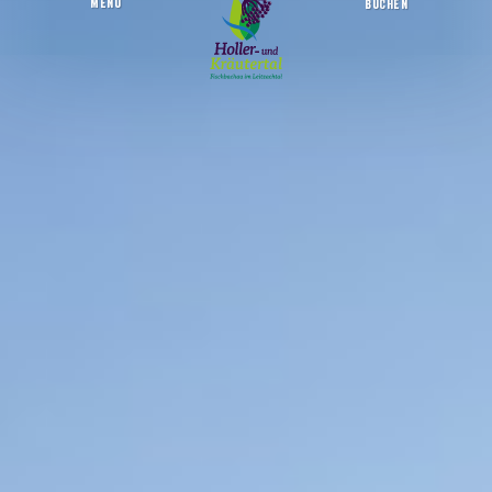
MENU
BUCHEN
Skifahren
Startseite
Aktiv sein
Wintererlebnis