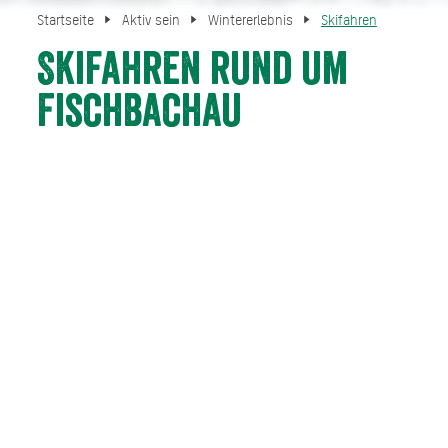
Startseite
Aktiv sein
Wintererlebnis
Skifahren
Skifahren rund um
Fischbachau
Fischbachau ist der perfekte Ausgangspunkt für Ihren
Skiurlaub, Sie befinden sich hier in der Mitte zwischen
dem Skiparadies Sudelfeld und dem Skigebiet
Spitzingsee-Tegernsee und können sich täglich aufs
Neue entscheiden, wo es hingehen soll. Für Freerider ist
das Skigebiet am Wendelstein der ideale Anlaufpunkt nur
wenige Kilometer von Fischbachau entfernt. Zum
Sudelfeld bringt Sie übrigens unser kostenloser Skibus.
Die Skibus-Fahrten zum Sudelfeld werden für diese
Saison ab 17.03.2026 eingestellt. Vielen Dank für Ihr
Verständnis.