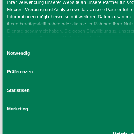
Ihrer Verwendung unserer Website an unsere Partner für soz
Medien, Werbung und Analysen weiter. Unsere Partner führe
Informationen möglicherweise mit weiteren Daten zusammen,
ihnen bereitgestellt haben oder die sie im Rahmen Ihrer Nut
Dienste gesammelt haben. Sie geben Einwilligung zu unsere
Cookies, wenn Sie unsere Webseite weiterhin nutzen.
Einwilligungsauswahl
Notwendig
Präferenzen
Statistiken
Marketing
Details z