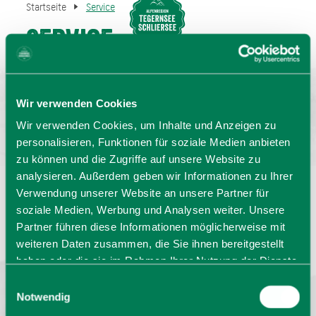
Startseite
Service
Service
MENU
BUCHEN
Wir verwenden Cookies
Wir verwenden Cookies, um Inhalte und Anzeigen zu
personalisieren, Funktionen für soziale Medien anbieten
zu können und die Zugriffe auf unsere Website zu
analysieren. Außerdem geben wir Informationen zu Ihrer
Verwendung unserer Website an unsere Partner für
Sprache wählen:
DE
EN
IT
soziale Medien, Werbung und Analysen weiter. Unsere
Partner führen diese Informationen möglicherweise mit
Rathaus
Barrierefrei reisen
Prospekte
weiteren Daten zusammen, die Sie ihnen bereitgestellt
Kontakt
Impressum
Datenschutz
haben oder die sie im Rahmen Ihrer Nutzung der Dienste
Erklärung zur Barrierefreiheit
gesammelt haben. Sie geben Einwilligung zu unseren
Einwilligungsauswahl
Bayern - traditionell anders
Cookies, wenn Sie unsere Webseite weiterhin nutzen.
Notwendig