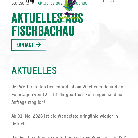
MENU
BUCHEN
Startseite
Aktuelles aus Fischbachau
Aktuelles aus Fischbachau
Startseite
Aktuelles aus
Fischbachau
Kontakt
AKTUELLES
Der Wetterstollen Deisenried ist am Wochenende und an
Feiertagen von 13 - 16 Uhr geöffnet. Führungen sind auf
Anfrage möglich!
Ab 01. Mai 2026 ist die Wendelsteinringlinie wieder in
Betrieb.
Das Fischbachauer Kräuterbuch ist zum Preis von 13,95 €