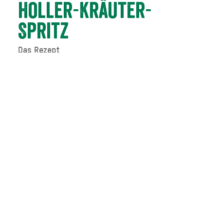
Holler-Kräuter-
Spritz
Das Rezept
Der Holler-Kräuter-Spritz ist die Erfrischung aus dem
Leitzachtal. Das Sommergetränk mit regionalem Holunder
und Kräutern ist ab sofort in zahlreichen Gastronomien in
der Gemeinde Fischbachau erhältlich - auch in einer
alkoholfreien Variante.
Wer sich mit Holler-Kräuter-Spritz zu Hause selbst
verwöhnen möchte, findet hier das Rezept - cheers!!