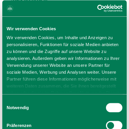
Termin speichern
Sa, 05.09.26 um 08:00 Uhr
Termin speichern
Wir verwenden Cookies
Wir verwenden Cookies, um Inhalte und Anzeigen zu
personalisieren, Funktionen für soziale Medien anbieten
Seite 1 von 3
zu können und die Zugriffe auf unsere Website zu
analysieren. Außerdem geben wir Informationen zu Ihrer
Verwendung unserer Website an unsere Partner für
soziale Medien, Werbung und Analysen weiter. Unsere
Partner führen diese Informationen möglicherweise mit
weiteren Daten zusammen, die Sie ihnen bereitgestellt
haben oder die sie im Rahmen Ihrer Nutzung der Dienste
Veranstalter
gesammelt haben. Sie geben Einwilligung zu unseren
Einwilligungsauswahl
Cookies, wenn Sie unsere Webseite weiterhin nutzen.
Notwendig
Gemeinde Fischbachau
Kirchplatz 10
83730 Fischbachau
Präferenzen
Tel.: 08028-876