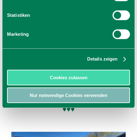
zur Website
E-Mail verfassen
Statistiken
Marketing
Details zeigen
Zentraler Parkplatz Fischbachau
Badstr. 2
Cookies zulassen
83730
Fischbachau
Nur notwendige Cookies verwenden