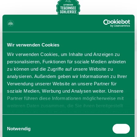
MENU
BUCHEN
Wir verwenden Cookies
Wir verwenden Cookies, um Inhalte und Anzeigen zu
personalisieren, Funktionen für soziale Medien anbieten
zu können und die Zugriffe auf unsere Website zu
Sprache wählen:
DE
EN
IT
analysieren. Außerdem geben wir Informationen zu Ihrer
Verwendung unserer Website an unsere Partner für
Rathaus
Barrierefrei reisen
Prospekte
soziale Medien, Werbung und Analysen weiter. Unsere
Kontakt
Impressum
Datenschutz
Erklärung zur Barrierefreiheit
Partner führen diese Informationen möglicherweise mit
weiteren Daten zusammen, die Sie ihnen bereitgestellt
Bayern - traditionell anders
haben oder die sie im Rahmen Ihrer Nutzung der Dienste
gesammelt haben. Sie geben Einwilligung zu unseren
Einwilligungsauswahl
Cookies, wenn Sie unsere Webseite weiterhin nutzen.
Notwendig