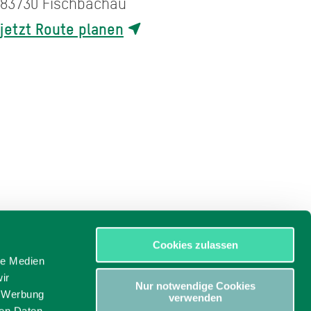
83730
Fischbachau
jetzt Route planen
Cookies zulassen
le Medien
ir
Nur notwendige Cookies
, Werbung
verwenden
ren Daten