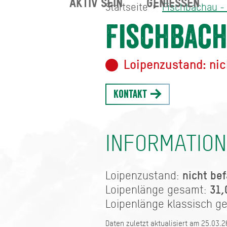
AKTIV SEIN
GENIESSEN
Startseite
Fischbachau -
Fischbachau - Elbach - 
Startseite
Fischbach
Loipenzustand: nic
Kontakt
INFORMATIO
nicht bef
Loipenzustand:
31,
Loipenlänge gesamt:
Loipenlänge klassisch g
Daten zuletzt aktualisiert am 25.03.