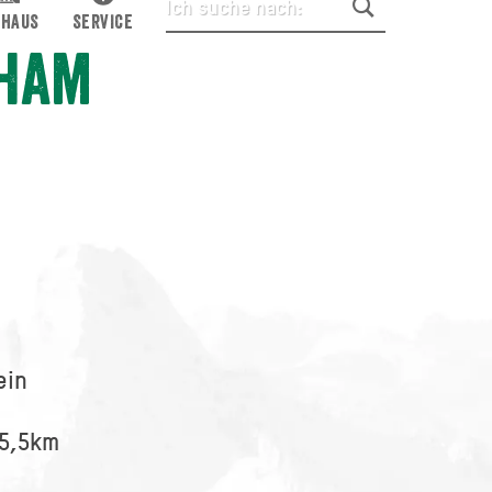
THAUS
SERVICE
dham
ein
5,5km