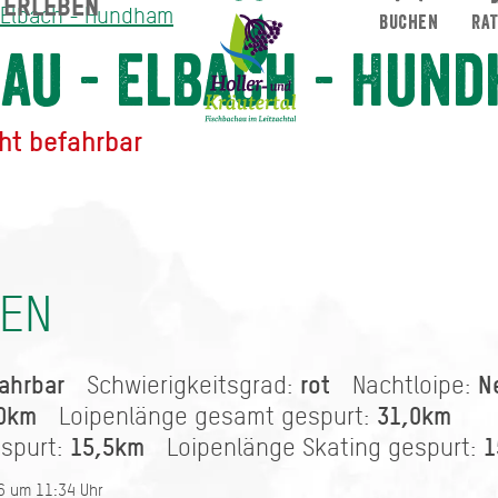
ERLEBEN
Suche abschicken
 Elbach - Hundham
BUCHEN
RA
Hundham
au - Elbach - Hun
ht befahrbar
NEN
ahrbar
rot
N
Schwierigkeitsgrad:
Nachtloipe:
0km
31,0km
Loipenlänge gesamt gespurt:
15,5km
1
espurt:
Loipenlänge Skating gespurt:
26 um 11:34 Uhr