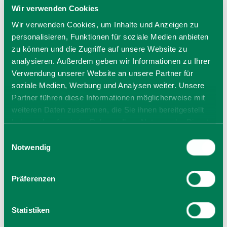
Wir verwenden Cookies
Wir verwenden Cookies, um Inhalte und Anzeigen zu
personalisieren, Funktionen für soziale Medien anbieten
zu können und die Zugriffe auf unsere Website zu
analysieren. Außerdem geben wir Informationen zu Ihrer
Verwendung unserer Website an unsere Partner für
soziale Medien, Werbung und Analysen weiter. Unsere
Partner führen diese Informationen möglicherweise mit
weiteren Daten zusammen, die Sie ihnen bereitgestellt
haben oder die sie im Rahmen Ihrer Nutzung der Dienste
gesammelt haben. Sie geben Einwilligung zu unseren
Einwilligungsauswahl
Cookies, wenn Sie unsere Webseite weiterhin nutzen.
Notwendig
Große Karte öffnen
Präferenzen
Statistiken
Pferdekutschenfahrten