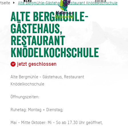
MENU
BUCHEN
rtseite
Alte Bergmühle-Gästehaus, Restaurant Knödelkochschule
Alte Bergmühle-Gästehaus, Restaurant Knödelkochschule
tartseite
Alte Bergmühle-
Gästehaus,
Restaurant
Knödelkochschule
jetzt geschlossen
Alte Bergmühle - Gästehaus, Restaurant
Knödelkochschule
Öffnungszeiten:
Ruhetag: Montag + Dienstag;
Mai - Mitte Oktober: Mi - So ab 17.30 Uhr geöffnet,