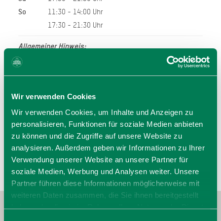
So
11:30 - 14:00 Uhr
17:30 - 21:30 Uhr
Allgemeiner Hinweis:
Bei den hier angegeben Öffnungszeiten handelt es sich
um die regulären Öffnungszeiten.
Kurzfristige Änderungen sowie Urlaubszeiten erfahren Sie
auf der Homepage des Anbieters (siehe Link) oder
Wir verwenden Cookies
telefonisch unter der angegebenen Telefonnummer!
Wir bitten um Verständnis.
Wir verwenden Cookies, um Inhalte und Anzeigen zu
personalisieren, Funktionen für soziale Medien anbieten
zu können und die Zugriffe auf unsere Website zu
analysieren. Außerdem geben wir Informationen zu Ihrer
Verwendung unserer Website an unsere Partner für
soziale Medien, Werbung und Analysen weiter. Unsere
Partner führen diese Informationen möglicherweise mit
weiteren Daten zusammen, die Sie ihnen bereitgestellt
haben oder die sie im Rahmen Ihrer Nutzung der Dienste
gesammelt haben. Sie geben Einwilligung zu unseren