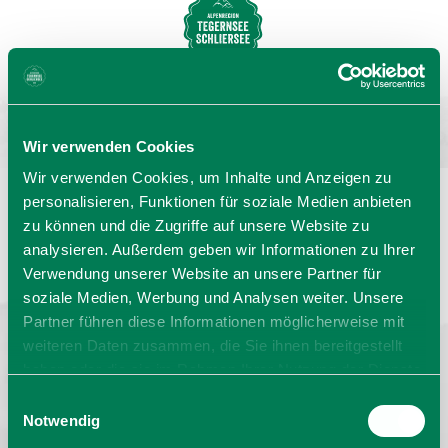
MENU
BUCHEN
Wir verwenden Cookies
Wir verwenden Cookies, um Inhalte und Anzeigen zu
personalisieren, Funktionen für soziale Medien anbieten
zu können und die Zugriffe auf unsere Website zu
Sprache wählen:
DE
EN
IT
analysieren. Außerdem geben wir Informationen zu Ihrer
Verwendung unserer Website an unsere Partner für
Rathaus
Barrierefrei reisen
Prospekte
soziale Medien, Werbung und Analysen weiter. Unsere
Kontakt
Impressum
Datenschutz
Erklärung zur Barrierefreiheit
Partner führen diese Informationen möglicherweise mit
weiteren Daten zusammen, die Sie ihnen bereitgestellt
Bayern - traditionell anders
haben oder die sie im Rahmen Ihrer Nutzung der Dienste
gesammelt haben. Sie geben Einwilligung zu unseren
Einwilligungsauswahl
Cookies, wenn Sie unsere Webseite weiterhin nutzen.
Notwendig