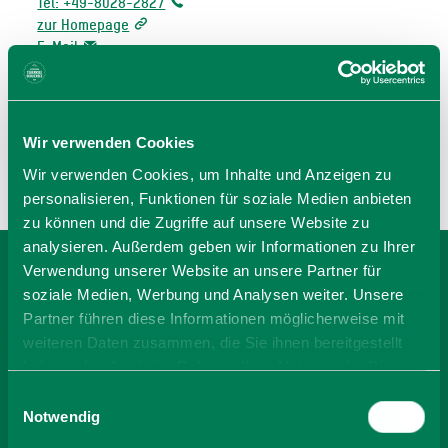
Tel: +49-8028-2827
zur Homepage
E-Mail
jetzt Route planen
Wir verwenden Cookies
Wir verwenden Cookies, um Inhalte und Anzeigen zu
personalisieren, Funktionen für soziale Medien anbieten
zu können und die Zugriffe auf unsere Website zu
analysieren. Außerdem geben wir Informationen zu Ihrer
Verwendung unserer Website an unsere Partner für
BEI FERIENWOHNUNG
soziale Medien, Werbung und Analysen weiter. Unsere
Partner führen diese Informationen möglicherweise mit
UFERWEG BUCHEN
weiteren Daten zusammen, die Sie ihnen bereitgestellt
haben oder die sie im Rahmen Ihrer Nutzung der Dienste
gesammelt haben. Sie geben Einwilligung zu unseren
Einwilligungsauswahl
-
Cookies, wenn Sie unsere Webseite weiterhin nutzen.
Notwendig