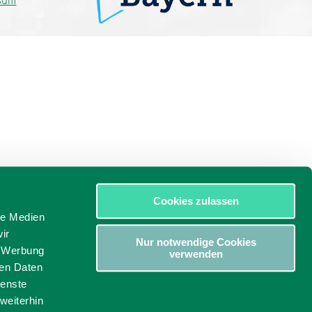
sum
Cookies zulassen
le Medien
ir
Nur notwendige Cookies
, Werbung
verwenden
ren Daten
ienste
weiterhin