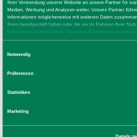
Ihrer Verwendung unserer Website an unsere Partner für soz
Medien, Werbung und Analysen weiter. Unsere Partner führe
Informationen möglicherweise mit weiteren Daten zusammen,
ihnen bereitgestellt haben oder die sie im Rahmen Ihrer Nut
Dienste gesammelt haben. Sie geben Einwilligung zu unsere
Cookies, wenn Sie unsere Webseite weiterhin nutzen.
Einwilligungsauswahl
Notwendig
Präferenzen
Statistiken
Marketing
Details z